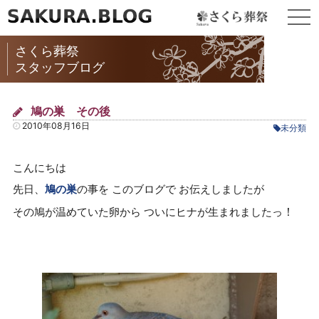
togg
navi
さくら葬祭
スタッフブログ
鳩の巣 その後
2010年08月16日
未分類
こんにちは
先日、
鳩の巣
の事を このブログで お伝えしましたが
！
その鳩が温めていた卵から ついにヒナが生まれましたっ