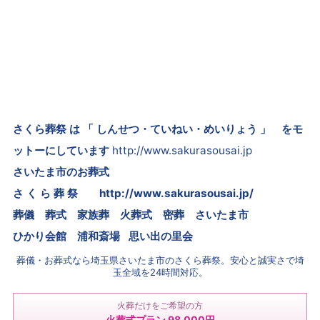
さくら葬祭 は 「 しんせつ・ていねい・めいりょう 」 をモ
ットーにしています
http://www.sakurasousai.jp
さいたま市のお葬式
さ く ら 葬 祭
http://www.sakurasousai.jp/
葬儀 葬式 家族葬 火葬式 密葬
さいたま市
ひかり会館 浦和斎場 思い出の里会
葬儀・お葬式なら埼玉県さいたま市のさくら葬祭。安心と誠実さで埼
玉全域を24時間対応。
火葬だけをご希望の方
火葬式プラン 98,000円