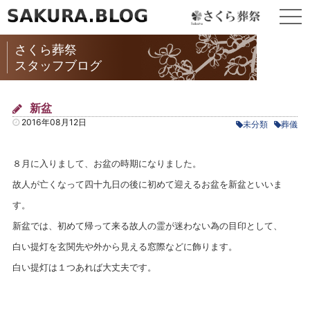
togg
navi
さくら葬祭
スタッフブログ
新盆
2016年08月12日
未分類
葬儀
８月に入りまして、お盆の時期になりました。
故人が亡くなって四十九日の後に初めて迎えるお盆を新盆といいま
す。
新盆では、初めて帰って来る故人の霊が迷わない為の目印として、
白い提灯を玄関先や外から見える窓際などに飾ります。
白い提灯は１つあれば大丈夫です。