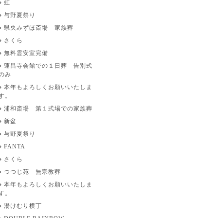
虹
与野夏祭り
県央みずほ斎場 家族葬
さくら
無料霊安室完備
蓮昌寺会館での１日葬 告別式
のみ
本年もよろしくお願いいたしま
す。
浦和斎場 第１式場での家族葬
新盆
与野夏祭り
FANTA
さくら
つつじ苑 無宗教葬
本年もよろしくお願いいたしま
す。
湯けむり横丁