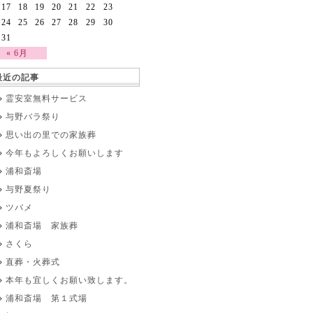
17
18
19
20
21
22
23
24
25
26
27
28
29
30
31
« 6月
最近の記事
霊安室無料サービス
与野バラ祭り
思い出の里での家族葬
今年もよろしくお願いします
浦和斎場
与野夏祭り
ツバメ
浦和斎場 家族葬
さくら
直葬・火葬式
本年も宜しくお願い致します。
浦和斎場 第１式場