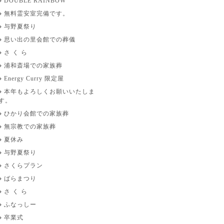
DOUBLE RAINBOW
無料霊安室完備です。
与野夏祭り
思い出の里会館での葬儀
さ く ら
浦和斎場での家族葬
Energy Curry 限定屋
本年もよろしくお願いいたしま
す。
ひかり会館での家族葬
無宗教での家族葬
夏休み
与野夏祭り
さくらプラン
ばらまつり
さ く ら
ふなっしー
卒業式