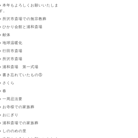
本年もよろしくお願いいたしま
す。
所沢市斎場での無宗教葬
ひかり会館と浦和斎場
献体
地球温暖化
行田市斎場
所沢市斎場
浦和斎場 第一式場
書き忘れていたもの⑤
さくら
春
一周忌法要
お寺様での家族葬
おにぎり
浦和斎場での家族葬
しののめの里