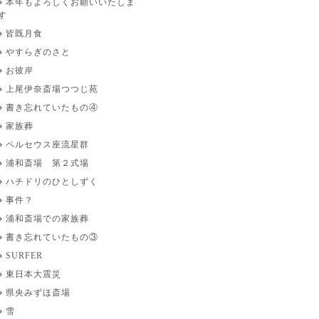
本年もよろしくお願いいたしま
す
皆既月食
やすらぎのさと
お彼岸
上尾伊奈斎場つつじ苑
書き忘れていたもの④
家族葬
ペルセウス座流星群
浦和斎場 第２式場
ハチドリのひとしずく
事件？
浦和斎場での家族葬
書き忘れていたもの③
SURFER
東日本大震災
県央みずほ斎場
雪