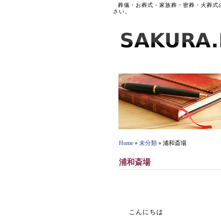
葬儀・お葬式・家族葬・密葬・火葬式
さい。
Home
»
未分類
» 浦和斎場
浦和斎場
こんにちは