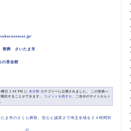
.sakurasousai.jp/
 密葬
さいたま市
出の里会館
金曜日 2:49 PM に
未分類
カテゴリーに公開されました。 この投稿へ
で購読することができます。
コメントを残すか
、ご自分のサイトから
ト
。
いたま市のさくら葬祭。安心と誠実さで埼玉全域を２４時間対
応。