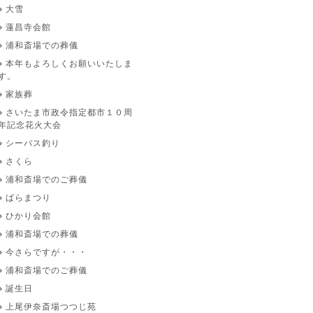
大雪
蓮昌寺会館
浦和斎場での葬儀
本年もよろしくお願いいたしま
す。
家族葬
さいたま市政令指定都市１０周
年記念花火大会
シーバス釣り
さくら
浦和斎場でのご葬儀
ばらまつり
ひかり会館
浦和斎場での葬儀
今さらですが・・・
浦和斎場でのご葬儀
誕生日
上尾伊奈斎場つつじ苑