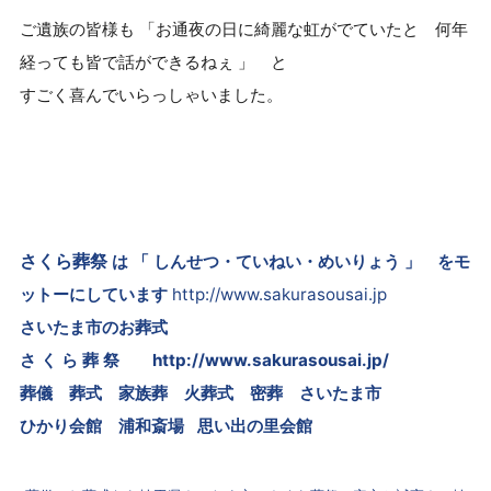
ご遺族の皆様も
「お通夜の日に綺麗な虹がでていたと 何年
経っても皆で話ができるねぇ 」 と
すごく喜んでいらっしゃいました。
さくら葬祭
は 「 しんせつ・ていねい・めいりょう 」 をモ
ットーにしています
http://www.sakurasousai.jp
さいたま市のお葬式
さ く ら 葬 祭
http://www.sakurasousai.jp/
葬儀 葬式 家族葬 火葬式 密葬
さいたま市
ひかり会館 浦和斎場 思い出の里会館