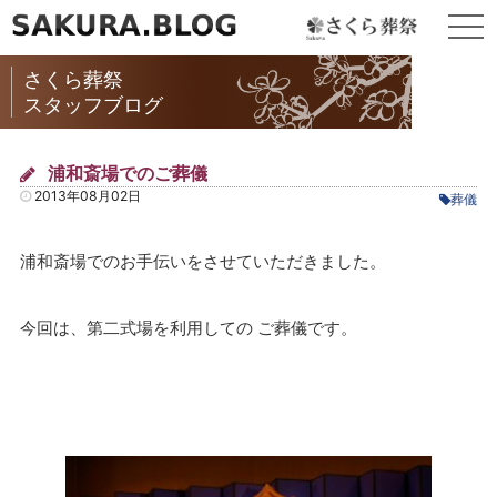
togg
navi
さくら葬祭
スタッフブログ
浦和斎場でのご葬儀
2013年08月02日
葬儀
浦和斎場でのお手伝いをさせていただきました。
今回は、第二式場を利用しての ご葬儀です。