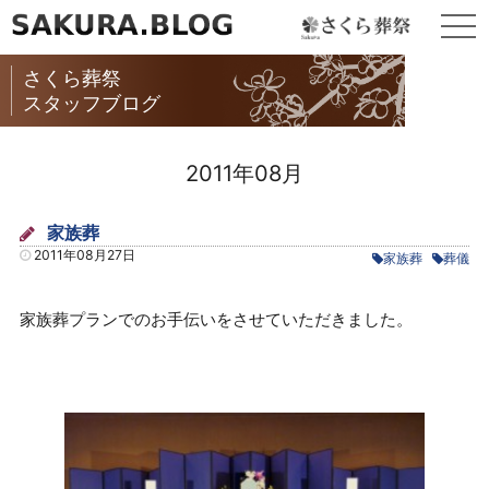
togg
navi
さくら葬祭
スタッフブログ
2011年08月
家族葬
2011年08月27日
家族葬
葬儀
家族葬プランでのお手伝いをさせていただきました。