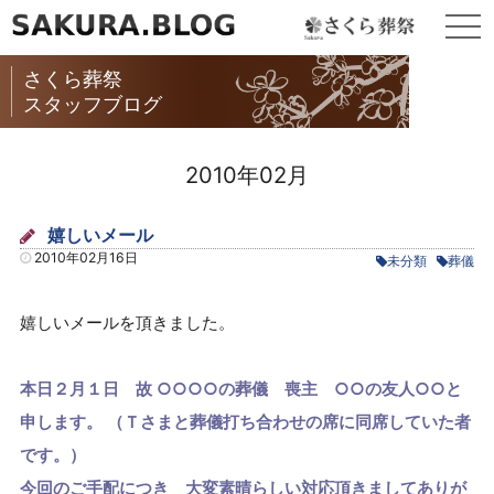
togg
navi
さくら葬祭
スタッフブログ
2010年02月
嬉しいメール
2010年02月16日
未分類
葬儀
嬉しいメールを頂きました。
本日２月１日 故 ○○○○の葬儀 喪主 ○○の友人○○と
申します。
（Ｔさまと葬儀打ち合わせの席に同席していた者
です。）
今回のご手配につき 大変素晴らしい対応頂きましてありが