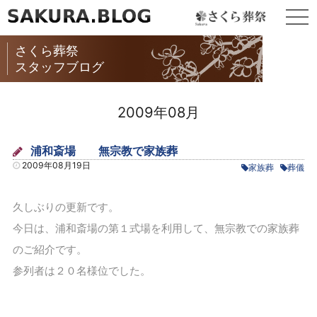
togg
navi
さくら葬祭
スタッフブログ
2009年08月
浦和斎場 無宗教で家族葬
2009年08月19日
家族葬
葬儀
久しぶりの更新です。
今日は、浦和斎場の第１式場を利用して、無宗教での家族葬
のご紹介です。
参列者は２０名様位でした。