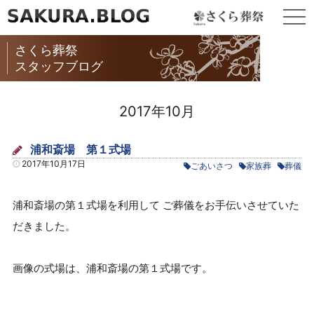
togg
navi
さくら葬祭
スタッフブログ
2017年10月
浦和斎場 第１式場
2017年10月17日
ごあいさつ
家族葬
葬儀
浦和斎場の第１式場を利用して ご葬儀をお手伝いさせていた
だきました。
画像の式場は、浦和斎場の第１式場です。