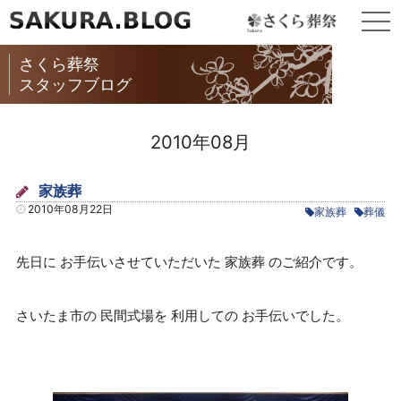
togg
navi
さくら葬祭
スタッフブログ
2010年08月
家族葬
2010年08月22日
家族葬
葬儀
先日に お手伝いさせていただいた 家族葬 のご紹介です。
さいたま市の 民間式場を 利用しての お手伝いでした。