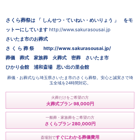
さくら葬祭
は 「 しんせつ・ていねい・めいりょう 」 をモ
ットーにしています
http://www.sakurasousai.jp
さいたま市のお葬式
さ く ら 葬 祭
http://www.sakurasousai.jp/
葬儀 葬式 家族葬 火葬式 密葬
さいたま市
ひかり会館 浦和斎場 思い出の里会館
葬儀・お葬式なら埼玉県さいたま市のさくら葬祭。安心と誠実さで埼
玉全域を24時間対応。
火葬だけをご希望の方
火葬式プラン 98,000円
一般葬・家族葬をご希望の方
さくらプラン 280,000円
すぐにわかる葬儀費用
斎場別で