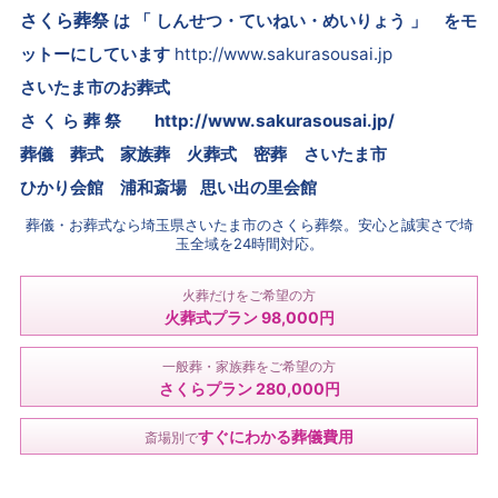
さくら葬祭
は 「 しんせつ・ていねい・めいりょう 」 をモ
ットーにしています
http://www.sakurasousai.jp
さいたま市のお葬式
さ く ら 葬 祭
http://www.sakurasousai.jp/
葬儀 葬式 家族葬 火葬式 密葬
さいたま市
ひかり会館 浦和斎場 思い出の里会館
葬儀・お葬式なら埼玉県さいたま市のさくら葬祭。安心と誠実さで埼
玉全域を24時間対応。
火葬だけをご希望の方
火葬式プラン 98,000円
一般葬・家族葬をご希望の方
さくらプラン 280,000円
すぐにわかる葬儀費用
斎場別で